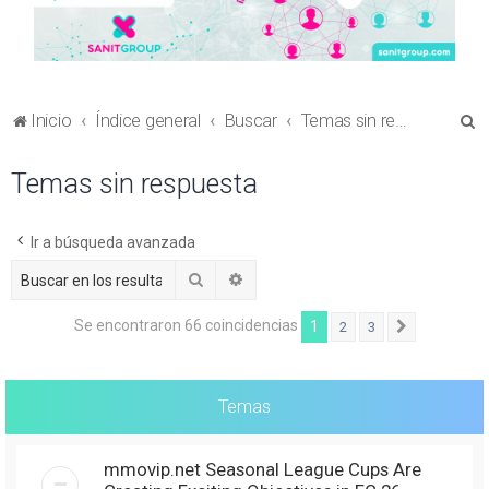
B
Inicio
Índice general
Buscar
Temas sin respuesta
u
Temas sin respuesta
s
c
a
Ir a búsqueda avanzada
r
Buscar
Búsqueda avanzada
Se encontraron 66 coincidencias
1
2
3
Siguiente
Temas
mmovip.net Seasonal League Cups Are