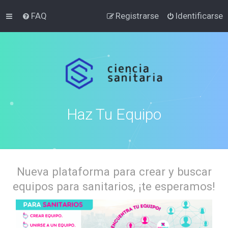
FAQ
Registrarse
Identificarse
Haz Tu Equipo
Nueva plataforma para crear y buscar
equipos para sanitarios, ¡te esperamos!