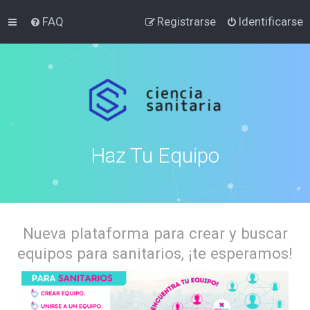
FAQ
Registrarse
Identificarse
Haz Tu Equipo
Nueva plataforma para crear y buscar
equipos para sanitarios, ¡te esperamos!