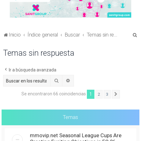
B
Inicio
Índice general
Buscar
Temas sin respuesta
u
Temas sin respuesta
s
c
a
Ir a búsqueda avanzada
r
Buscar
Búsqueda avanzada
Se encontraron 66 coincidencias
1
2
3
Siguiente
Temas
mmovip.net Seasonal League Cups Are