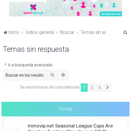
B
Inicio
Índice general
Buscar
Temas sin respuesta
u
Temas sin respuesta
s
c
a
Ir a búsqueda avanzada
r
Buscar
Búsqueda avanzada
Se encontraron 66 coincidencias
1
2
3
Siguiente
Temas
mmovip.net Seasonal League Cups Are