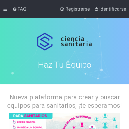
FAQ
Registrarse
Identificarse
Haz Tu Equipo
Nueva plataforma para crear y buscar
equipos para sanitarios, ¡te esperamos!