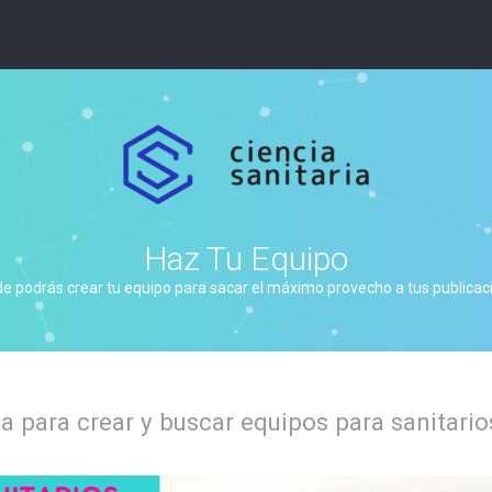
Haz Tu Equipo
de podrás crear tu equipo para sacar el máximo provecho a tus publicacio
 para crear y buscar equipos para sanitario