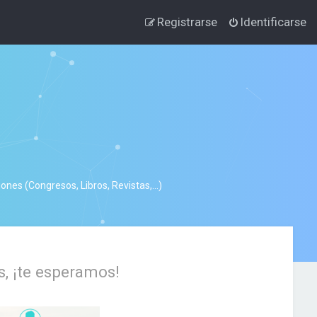
Registrarse
Identificarse
nes (Congresos, Libros, Revistas,...)
s, ¡te esperamos!