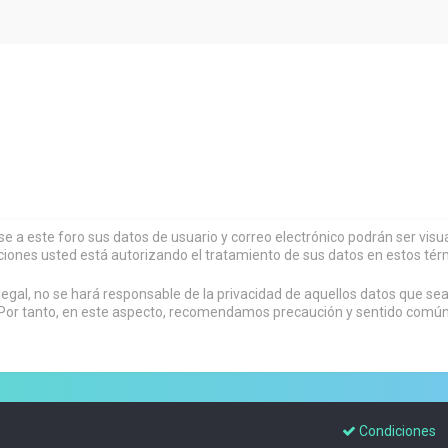
rse a este foro sus datos de usuario y correo electrónico podrán ser vi
ciones usted está autorizando el tratamiento de sus datos en estos tér
al, no se hará responsable de la privacidad de aquellos datos que sean
or tanto, en este aspecto, recomendamos precaución y sentido común al
Condiciones