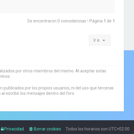
Se encontraron 0 coincidencias • Página
1
de
1
Ir a
sualizados por otros miembros del mismo. Al aceptar estas
minos.
 publicados por los propios usuarios, ni del uso que terceras
 escribir los mensajes dentro del foro.
Privacidad
Borrar cookies
Todos los horarios son
UTC+02:00