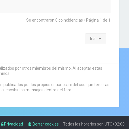
Se encontraron 0 coincidencias • Página
1
de
1
Ir a
sualizados por otros miembros del mismo. Al aceptar estas
minos.
 publicados por los propios usuarios, ni del uso que terceras
 escribir los mensajes dentro del foro.
Privacidad
Borrar cookies
Todos los horarios son
UTC+02:00