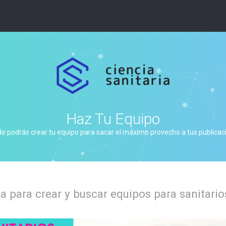
Haz Tu Equipo
de podrás crear tu equipo para sacar el máximo provecho a tus publicacio
 para crear y buscar equipos para sanitario