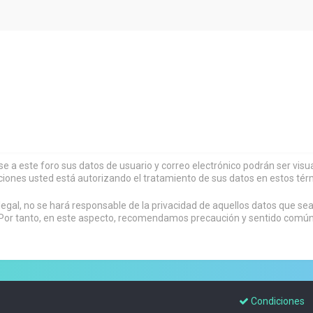
rse a este foro sus datos de usuario y correo electrónico podrán ser vi
ciones usted está autorizando el tratamiento de sus datos en estos tér
al, no se hará responsable de la privacidad de aquellos datos que sean
or tanto, en este aspecto, recomendamos precaución y sentido común al
Condiciones