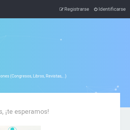
Registrarse
Identificarse
nes (Congresos, Libros, Revistas,...)
s, ¡te esperamos!