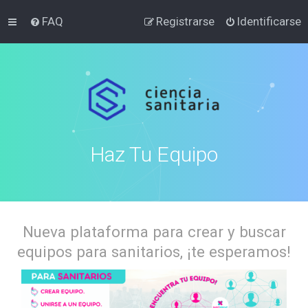
FAQ
Registrarse
Identificarse
Haz Tu Equipo
Nueva plataforma para crear y buscar
equipos para sanitarios, ¡te esperamos!