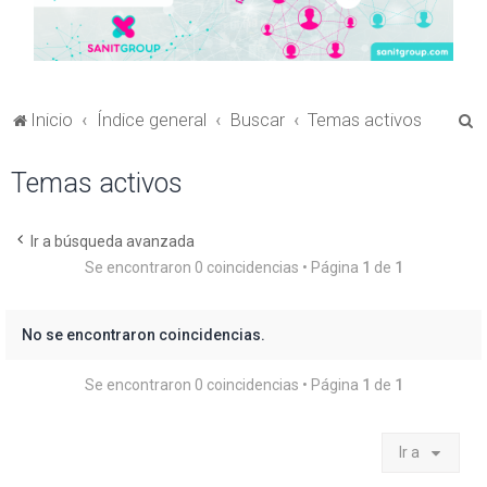
B
Inicio
Índice general
Buscar
Temas activos
u
Temas activos
s
c
a
Ir a búsqueda avanzada
Se encontraron 0 coincidencias • Página
1
de
1
r
No se encontraron coincidencias.
Se encontraron 0 coincidencias • Página
1
de
1
Ir a