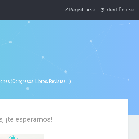
Registrarse
Identificarse
nes (Congresos, Libros, Revistas,...)
s, ¡te esperamos!