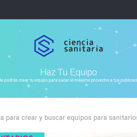
Haz Tu Equipo
de podrás crear tu equipo para sacar el máximo provecho a tus publicacio
 para crear y buscar equipos para sanitario