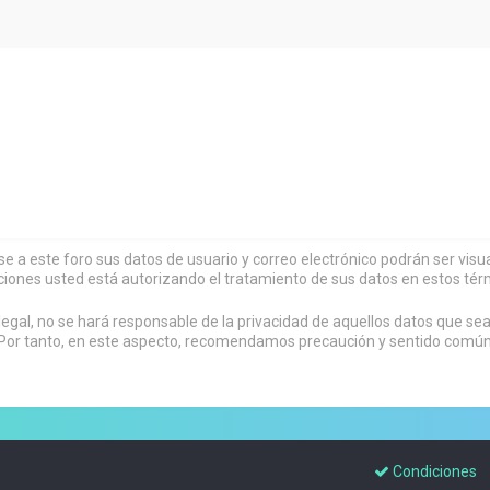
rse a este foro sus datos de usuario y correo electrónico podrán ser vi
ciones usted está autorizando el tratamiento de sus datos en estos tér
al, no se hará responsable de la privacidad de aquellos datos que sean
or tanto, en este aspecto, recomendamos precaución y sentido común al
Condiciones