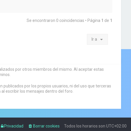
Se encontraron 0 coincidencias • Página
1
de
1
Ir a
sualizados por otros miembros del mismo. Al aceptar estas
minos.
 publicados por los propios usuarios, ni del uso que terceras
 escribir los mensajes dentro del foro.
Privacidad
Borrar cookies
Todos los horarios son
UTC+02:00