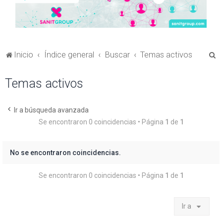
B
Inicio
Índice general
Buscar
Temas activos
u
Temas activos
s
c
a
Ir a búsqueda avanzada
Se encontraron 0 coincidencias • Página
1
de
1
r
No se encontraron coincidencias.
Se encontraron 0 coincidencias • Página
1
de
1
Ir a