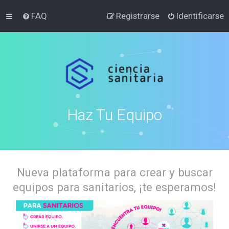
FAQ
Registrarse
Identificarse
Haz Tu Equipo
Nueva plataforma para crear y buscar
equipos para sanitarios, ¡te esperamos!