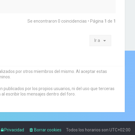
Se encontraron 0 coincidencias • Página
1
de
1
Ir a
sualizados por otros miembros del mismo. Al aceptar estas
minos.
 publicados por los propios usuarios, ni del uso que terceras
 escribir los mensajes dentro del foro.
Privacidad
Borrar cookies
Todos los horarios son
UTC+02:00