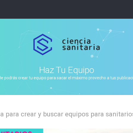
Haz Tu Equipo
de podrás crear tu equipo para sacar el máximo provecho a tus publicacio
 para crear y buscar equipos para sanitario