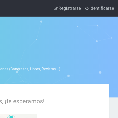
Registrarse
Identificarse
nes (Congresos, Libros, Revistas,...)
s, ¡te esperamos!