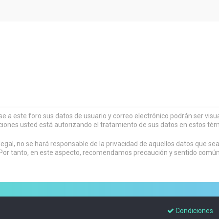
rse a este foro sus datos de usuario y correo electrónico podrán ser vi
ciones usted está autorizando el tratamiento de sus datos en estos tér
al, no se hará responsable de la privacidad de aquellos datos que sean
or tanto, en este aspecto, recomendamos precaución y sentido común al
Condiciones