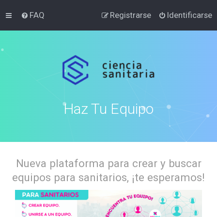
FAQ
Registrarse
Identificarse
Haz Tu Equipo
Nueva plataforma para crear y buscar
equipos para sanitarios, ¡te esperamos!