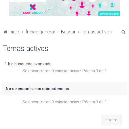
B
Inicio
Índice general
Buscar
Temas activos
u
Temas activos
s
c
a
Ir a búsqueda avanzada
Se encontraron 0 coincidencias • Página
1
de
1
r
No se encontraron coincidencias.
Se encontraron 0 coincidencias • Página
1
de
1
Ir a