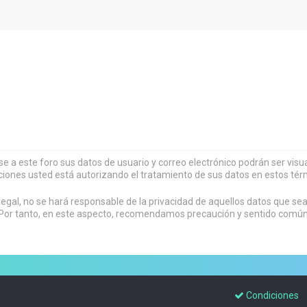
rse a este foro sus datos de usuario y correo electrónico podrán ser vi
ciones usted está autorizando el tratamiento de sus datos en estos tér
al, no se hará responsable de la privacidad de aquellos datos que sean
or tanto, en este aspecto, recomendamos precaución y sentido común al
Condiciones