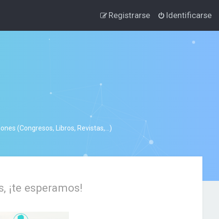
Registrarse
Identificarse
nes (Congresos, Libros, Revistas,...)
s, ¡te esperamos!