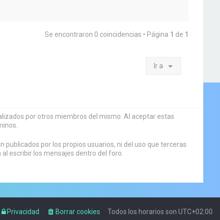
Se encontraron 0 coincidencias • Página
1
de
1
Ir a
sualizados por otros miembros del mismo. Al aceptar estas
minos.
 publicados por los propios usuarios, ni del uso que terceras
 escribir los mensajes dentro del foro.
Privacidad
Borrar cookies
Todos los horarios son
UTC+02:00