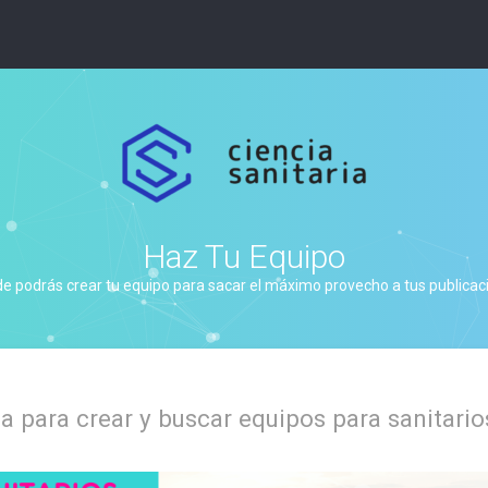
Haz Tu Equipo
de podrás crear tu equipo para sacar el máximo provecho a tus publicacio
 para crear y buscar equipos para sanitario