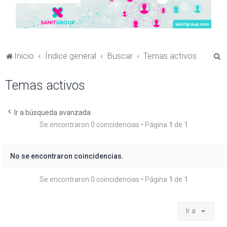
B
Inicio
Índice general
Buscar
Temas activos
u
Temas activos
s
c
a
Ir a búsqueda avanzada
Se encontraron 0 coincidencias • Página
1
de
1
r
No se encontraron coincidencias.
Se encontraron 0 coincidencias • Página
1
de
1
Ir a