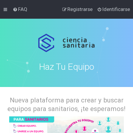
FAQ
Registrarse
Identificarse
Haz Tu Equipo
Nueva plataforma para crear y buscar
equipos para sanitarios, ¡te esperamos!