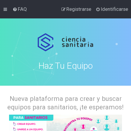
FAQ
Registrarse
Identificarse
Haz Tu Equipo
Nueva plataforma para crear y buscar
equipos para sanitarios, ¡te esperamos!