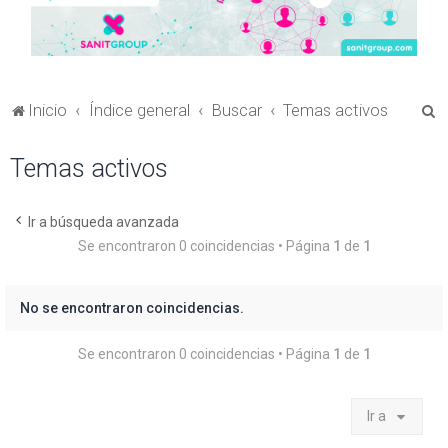
B
Inicio
Índice general
Buscar
Temas activos
u
Temas activos
s
c
a
Ir a búsqueda avanzada
Se encontraron 0 coincidencias • Página
1
de
1
r
No se encontraron coincidencias.
Se encontraron 0 coincidencias • Página
1
de
1
Ir a