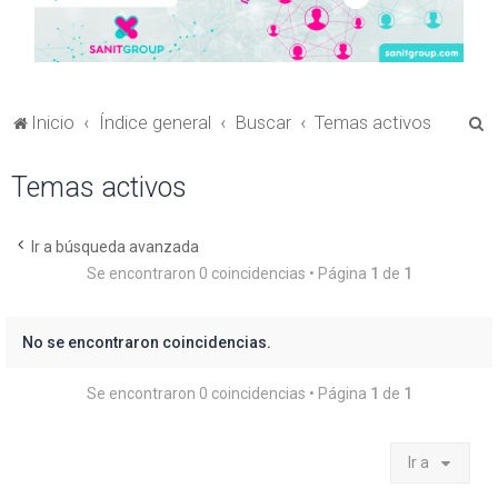
B
Inicio
Índice general
Buscar
Temas activos
u
Temas activos
s
c
a
Ir a búsqueda avanzada
Se encontraron 0 coincidencias • Página
1
de
1
r
No se encontraron coincidencias.
Se encontraron 0 coincidencias • Página
1
de
1
Ir a