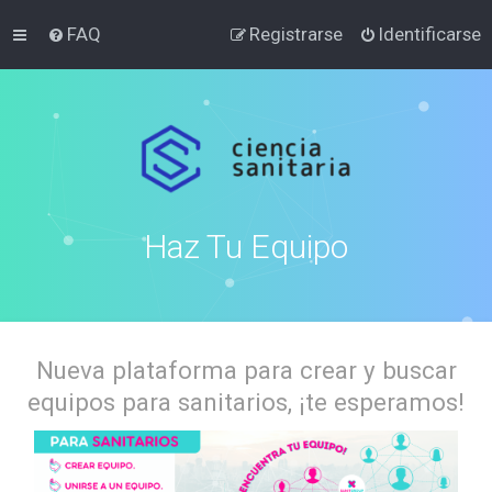
FAQ
Registrarse
Identificarse
Haz Tu Equipo
Nueva plataforma para crear y buscar
equipos para sanitarios, ¡te esperamos!