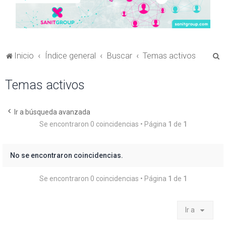
B
Inicio
Índice general
Buscar
Temas activos
u
Temas activos
s
c
a
Ir a búsqueda avanzada
Se encontraron 0 coincidencias • Página
1
de
1
r
No se encontraron coincidencias.
Se encontraron 0 coincidencias • Página
1
de
1
Ir a