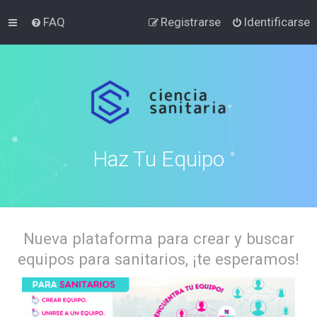
FAQ
Registrarse
Identificarse
Haz Tu Equipo
Nueva plataforma para crear y buscar
equipos para sanitarios, ¡te esperamos!