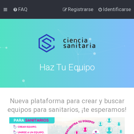
FAQ
Registrarse
Identificarse
Haz Tu Equipo
Nueva plataforma para crear y buscar
equipos para sanitarios, ¡te esperamos!