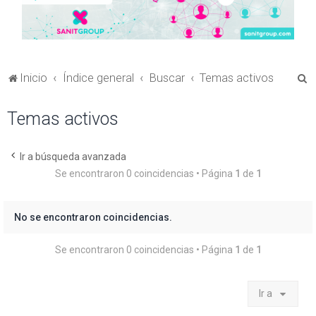
B
Inicio
Índice general
Buscar
Temas activos
u
Temas activos
s
c
a
Ir a búsqueda avanzada
Se encontraron 0 coincidencias • Página
1
de
1
r
No se encontraron coincidencias.
Se encontraron 0 coincidencias • Página
1
de
1
Ir a