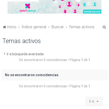
B
Inicio
Índice general
Buscar
Temas activos
u
Temas activos
s
c
a
Ir a búsqueda avanzada
Se encontraron 0 coincidencias • Página
1
de
1
r
No se encontraron coincidencias.
Se encontraron 0 coincidencias • Página
1
de
1
Ir a