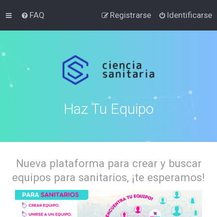
FAQ
Registrarse
Identificarse
Haz Tu Equipo
Nueva plataforma para crear y buscar
equipos para sanitarios, ¡te esperamos!