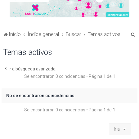
B
Inicio
Índice general
Buscar
Temas activos
u
Temas activos
s
c
a
Ir a búsqueda avanzada
Se encontraron 0 coincidencias • Página
1
de
1
r
No se encontraron coincidencias.
Se encontraron 0 coincidencias • Página
1
de
1
Ir a