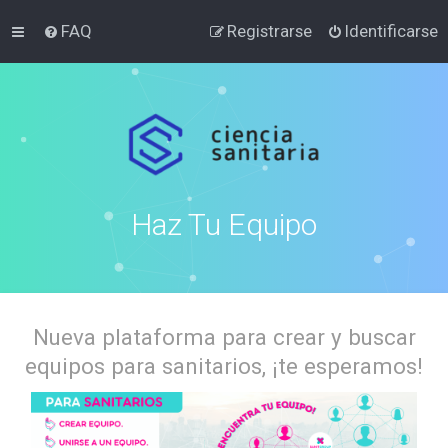
FAQ
Registrarse
Identificarse
Haz Tu Equipo
Nueva plataforma para crear y buscar
equipos para sanitarios, ¡te esperamos!