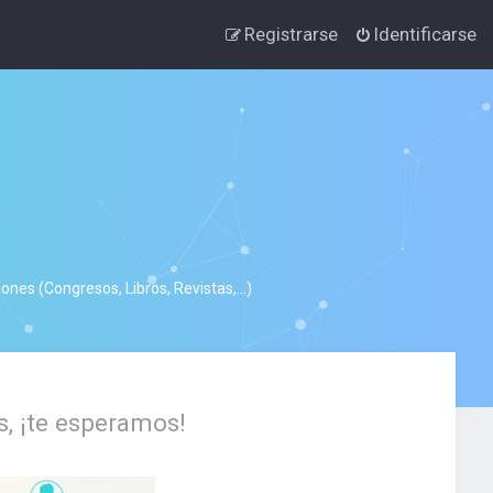
Registrarse
Identificarse
nes (Congresos, Libros, Revistas,...)
s, ¡te esperamos!