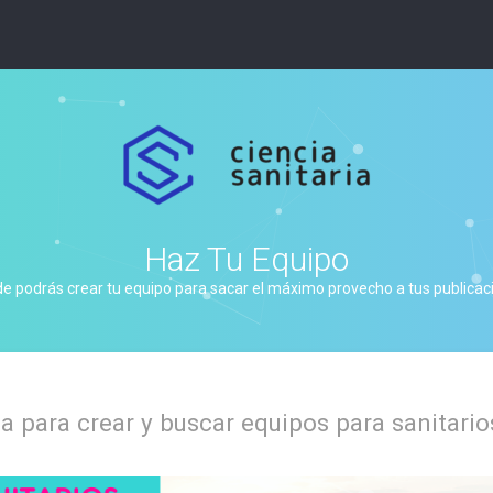
Haz Tu Equipo
de podrás crear tu equipo para sacar el máximo provecho a tus publicacio
 para crear y buscar equipos para sanitario