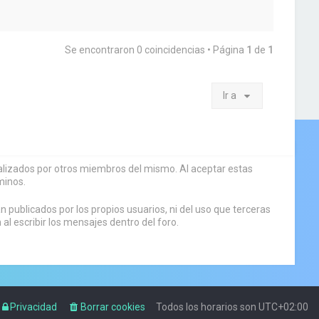
Se encontraron 0 coincidencias • Página
1
de
1
Ir a
sualizados por otros miembros del mismo. Al aceptar estas
minos.
 publicados por los propios usuarios, ni del uso que terceras
 escribir los mensajes dentro del foro.
Privacidad
Borrar cookies
Todos los horarios son
UTC+02:00