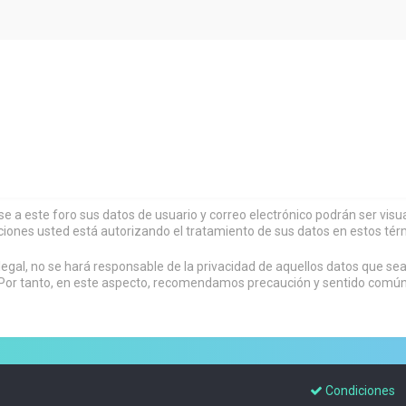
rse a este foro sus datos de usuario y correo electrónico podrán ser vi
ciones usted está autorizando el tratamiento de sus datos en estos tér
al, no se hará responsable de la privacidad de aquellos datos que sean
or tanto, en este aspecto, recomendamos precaución y sentido común al
Condiciones