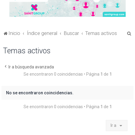
B
Inicio
Índice general
Buscar
Temas activos
u
Temas activos
s
c
a
Ir a búsqueda avanzada
Se encontraron 0 coincidencias • Página
1
de
1
r
No se encontraron coincidencias.
Se encontraron 0 coincidencias • Página
1
de
1
Ir a