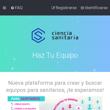
FAQ
Registrarse
Identificarse
Haz Tu Equipo
Nueva plataforma para crear y buscar
equipos para sanitarios, ¡te esperamos!