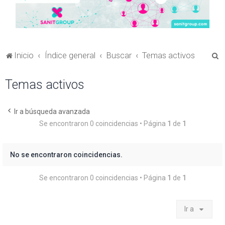
B
Inicio
Índice general
Buscar
Temas activos
u
Temas activos
s
c
a
Ir a búsqueda avanzada
Se encontraron 0 coincidencias • Página
1
de
1
r
No se encontraron coincidencias.
Se encontraron 0 coincidencias • Página
1
de
1
Ir a