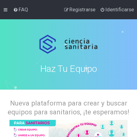
FAQ
Registrarse
Identificarse
Haz Tu Equipo
Nueva plataforma para crear y buscar
equipos para sanitarios, ¡te esperamos!