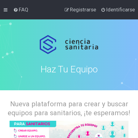
FAQ
Registrarse
Identificarse
Haz Tu Equipo
Nueva plataforma para crear y buscar
equipos para sanitarios, ¡te esperamos!