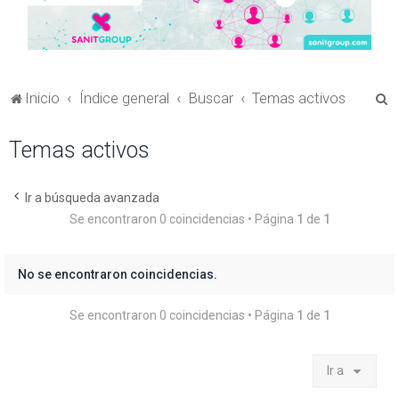
B
Inicio
Índice general
Buscar
Temas activos
u
Temas activos
s
c
a
Ir a búsqueda avanzada
Se encontraron 0 coincidencias • Página
1
de
1
r
No se encontraron coincidencias.
Se encontraron 0 coincidencias • Página
1
de
1
Ir a