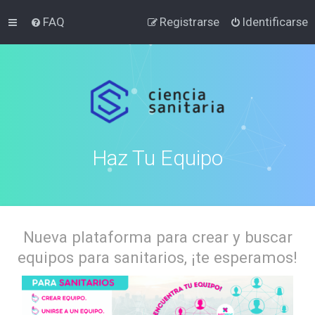
FAQ
Registrarse
Identificarse
Haz Tu Equipo
Nueva plataforma para crear y buscar
equipos para sanitarios, ¡te esperamos!