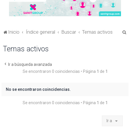
B
Inicio
Índice general
Buscar
Temas activos
u
Temas activos
s
c
a
Ir a búsqueda avanzada
Se encontraron 0 coincidencias • Página
1
de
1
r
No se encontraron coincidencias.
Se encontraron 0 coincidencias • Página
1
de
1
Ir a