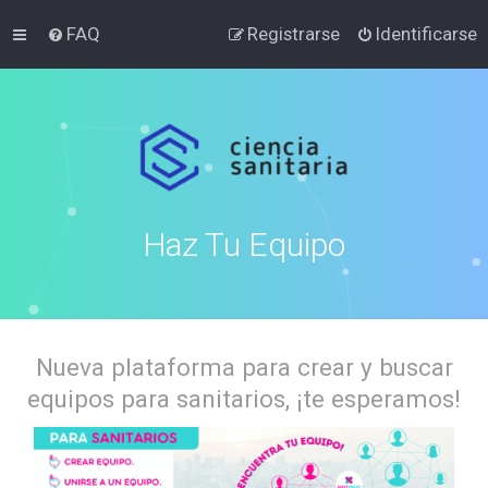
FAQ
Registrarse
Identificarse
Haz Tu Equipo
Nueva plataforma para crear y buscar
equipos para sanitarios, ¡te esperamos!