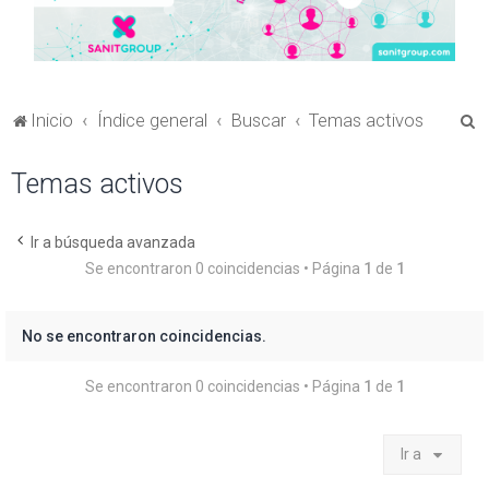
B
Inicio
Índice general
Buscar
Temas activos
u
Temas activos
s
c
a
Ir a búsqueda avanzada
Se encontraron 0 coincidencias • Página
1
de
1
r
No se encontraron coincidencias.
Se encontraron 0 coincidencias • Página
1
de
1
Ir a