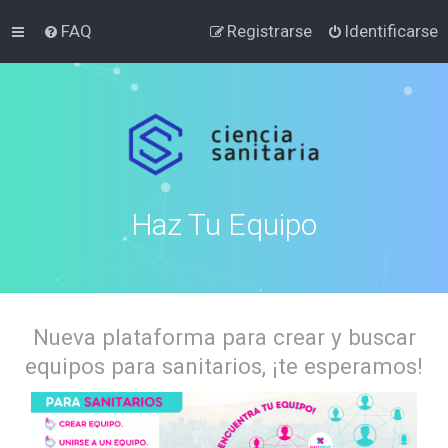
FAQ
Registrarse
Identificarse
Haz Tu Equipo
Nueva plataforma para crear y buscar
equipos para sanitarios, ¡te esperamos!