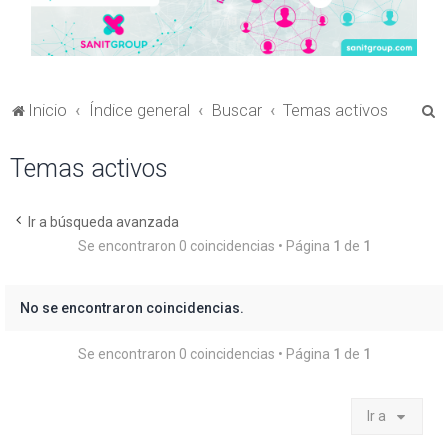
B
Inicio
Índice general
Buscar
Temas activos
u
Temas activos
s
c
a
Ir a búsqueda avanzada
Se encontraron 0 coincidencias • Página
1
de
1
r
No se encontraron coincidencias.
Se encontraron 0 coincidencias • Página
1
de
1
Ir a