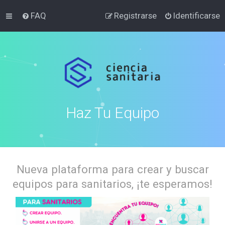
FAQ
Registrarse
Identificarse
Haz Tu Equipo
Nueva plataforma para crear y buscar
equipos para sanitarios, ¡te esperamos!