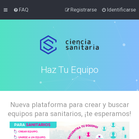
FAQ
Registrarse
Identificarse
Haz Tu Equipo
Nueva plataforma para crear y buscar
equipos para sanitarios, ¡te esperamos!