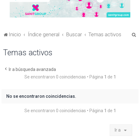
B
Inicio
Índice general
Buscar
Temas activos
u
Temas activos
s
c
a
Ir a búsqueda avanzada
Se encontraron 0 coincidencias • Página
1
de
1
r
No se encontraron coincidencias.
Se encontraron 0 coincidencias • Página
1
de
1
Ir a