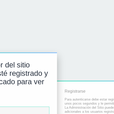
 del sitio
té registrado y
icado para ver
Registrarse
Para autenticarse debe estar regi
unos pocos segundos y le permiti
La Administración del Sitio pued
adicionales a los usuarios registr