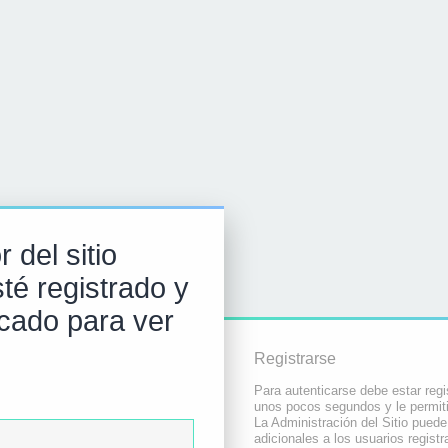
 del sitio
té registrado y
icado para ver
Registrarse
Para autenticarse debe estar regi
unos pocos segundos y le permiti
La Administración del Sitio pued
adicionales a los usuarios registr