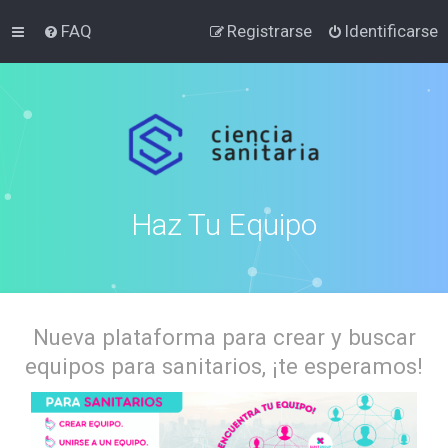
FAQ
Registrarse
Identificarse
Haz Tu Equipo
Nueva plataforma para crear y buscar
equipos para sanitarios, ¡te esperamos!