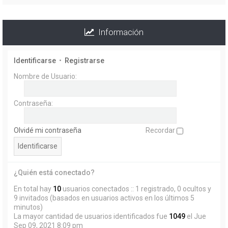
Información
Identificarse
•
Registrarse
Nombre de Usuario:
Contraseña:
Olvidé mi contraseña
Recordar
¿Quién está conectado?
En total hay
10
usuarios conectados :: 1 registrado, 0 ocultos y
9 invitados (basados en usuarios activos en los últimos 5
minutos)
La mayor cantidad de usuarios identificados fue
1049
el Jue
Sep 09, 2021 8:09 pm