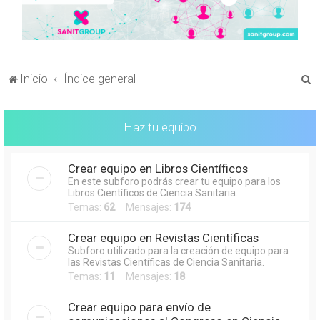
B
Inicio
Índice general
u
s
Haz tu equipo
c
a
Crear equipo en Libros Científicos
r
En este subforo podrás crear tu equipo para los
Libros Científicos de Ciencia Sanitaria.
Temas:
62
Mensajes:
174
Crear equipo en Revistas Científicas
Subforo utilizado para la creación de equipo para
las Revistas Científicas de Ciencia Sanitaria.
Temas:
11
Mensajes:
18
Crear equipo para envío de