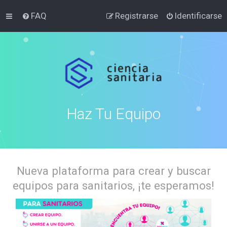
FAQ
Registrarse
Identificarse
Haz Tu Equipo
Nueva plataforma para crear y buscar
equipos para sanitarios, ¡te esperamos!