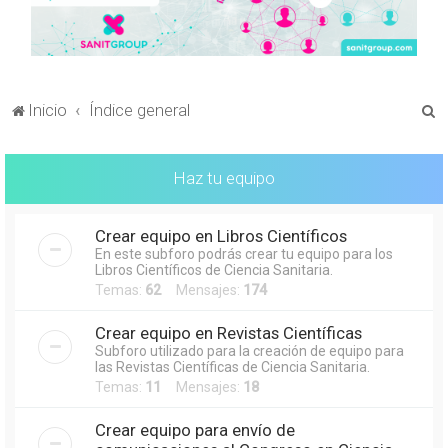
B
Inicio
Índice general
u
s
Haz tu equipo
c
a
Crear equipo en Libros Científicos
r
En este subforo podrás crear tu equipo para los
Libros Científicos de Ciencia Sanitaria.
Temas:
62
Mensajes:
174
Crear equipo en Revistas Científicas
Subforo utilizado para la creación de equipo para
las Revistas Científicas de Ciencia Sanitaria.
Temas:
11
Mensajes:
18
Crear equipo para envío de