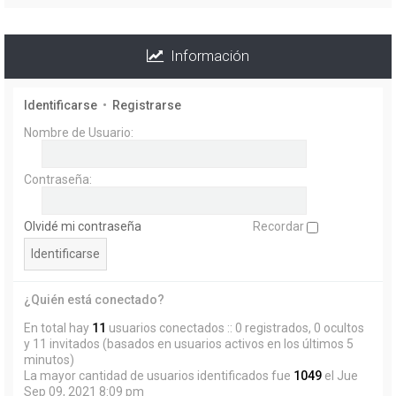
Información
Identificarse
•
Registrarse
Nombre de Usuario:
Contraseña:
Olvidé mi contraseña
Recordar
¿Quién está conectado?
En total hay
11
usuarios conectados :: 0 registrados, 0 ocultos
y 11 invitados (basados en usuarios activos en los últimos 5
minutos)
La mayor cantidad de usuarios identificados fue
1049
el Jue
Sep 09, 2021 8:09 pm