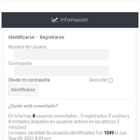
Información
Identificarse
•
Registrarse
Nombre de Usuario:
Contraseña:
Olvidé mi contraseña
Recordar
¿Quién está conectado?
En total hay
8
usuarios conectados :: 0 registrados, 0 ocultos y
8 invitados (basados en usuarios activos en los últimos 5
minutos)
La mayor cantidad de usuarios identificados fue
1049
el Jue
Sep 09, 2021 8:09 pm