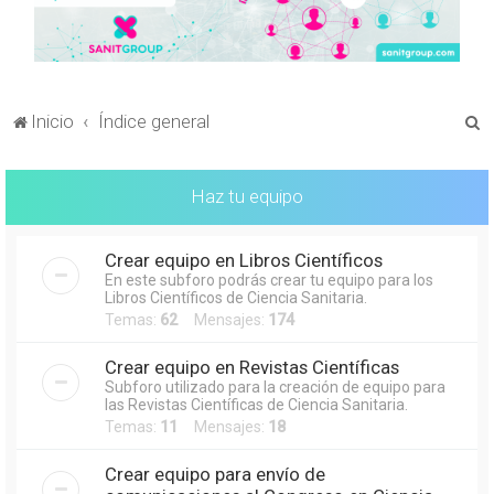
B
Inicio
Índice general
u
s
Haz tu equipo
c
a
Crear equipo en Libros Científicos
r
En este subforo podrás crear tu equipo para los
Libros Científicos de Ciencia Sanitaria.
Temas:
62
Mensajes:
174
Crear equipo en Revistas Científicas
Subforo utilizado para la creación de equipo para
las Revistas Científicas de Ciencia Sanitaria.
Temas:
11
Mensajes:
18
Crear equipo para envío de