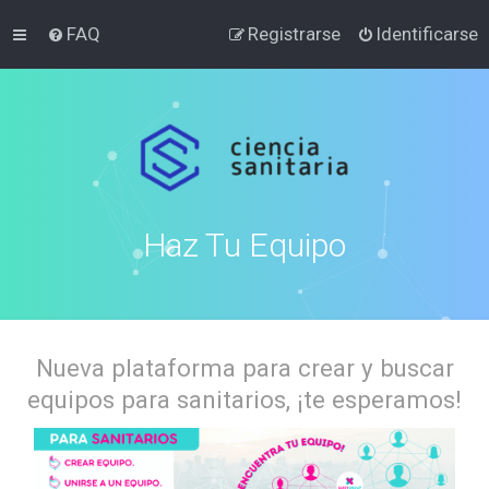
FAQ
Registrarse
Identificarse
Haz Tu Equipo
Nueva plataforma para crear y buscar
equipos para sanitarios, ¡te esperamos!