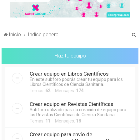
B
Inicio
Índice general
u
s
Haz tu equipo
c
a
Crear equipo en Libros Científicos
r
En este subforo podrás crear tu equipo para los
Libros Científicos de Ciencia Sanitaria.
Temas:
62
Mensajes:
174
Crear equipo en Revistas Científicas
Subforo utilizado para la creación de equipo para
las Revistas Científicas de Ciencia Sanitaria.
Temas:
11
Mensajes:
18
Crear equipo para envío de