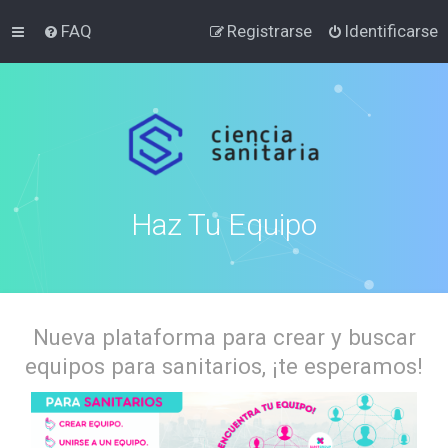
FAQ
Registrarse
Identificarse
Haz Tu Equipo
Nueva plataforma para crear y buscar
equipos para sanitarios, ¡te esperamos!