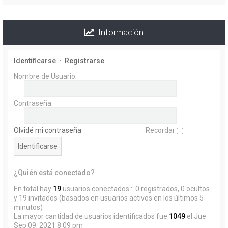
Información
Identificarse
•
Registrarse
Nombre de Usuario:
Contraseña:
Olvidé mi contraseña
Recordar
¿Quién está conectado?
En total hay
19
usuarios conectados :: 0 registrados, 0 ocultos
y 19 invitados (basados en usuarios activos en los últimos 5
minutos)
La mayor cantidad de usuarios identificados fue
1049
el Jue
Sep 09, 2021 8:09 pm