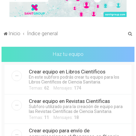
B
Inicio
Índice general
u
s
Haz tu equipo
c
a
Crear equipo en Libros Científicos
r
En este subforo podrás crear tu equipo para los
Libros Científicos de Ciencia Sanitaria.
Temas:
62
Mensajes:
174
Crear equipo en Revistas Científicas
Subforo utilizado para la creación de equipo para
las Revistas Científicas de Ciencia Sanitaria.
Temas:
11
Mensajes:
18
Crear equipo para envío de