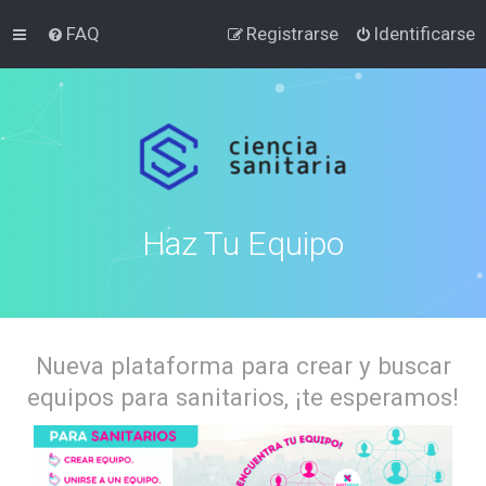
FAQ
Registrarse
Identificarse
Haz Tu Equipo
Nueva plataforma para crear y buscar
equipos para sanitarios, ¡te esperamos!