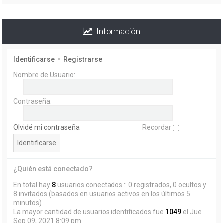
Información
Identificarse
•
Registrarse
Nombre de Usuario:
Contraseña:
Olvidé mi contraseña
Recordar
¿Quién está conectado?
En total hay
8
usuarios conectados :: 0 registrados, 0 ocultos y
8 invitados (basados en usuarios activos en los últimos 5
minutos)
La mayor cantidad de usuarios identificados fue
1049
el Jue
Sep 09, 2021 8:09 pm