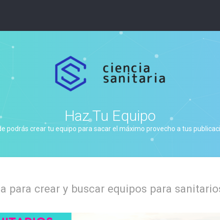
Haz Tu Equipo
de podrás crear tu equipo para sacar el máximo provecho a tus publicacio
 para crear y buscar equipos para sanitario