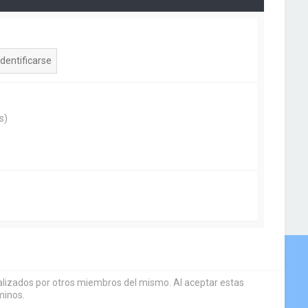
m
o
m
e
n
s
a
j
e
s)
sualizados por otros miembros del mismo. Al aceptar estas
minos.