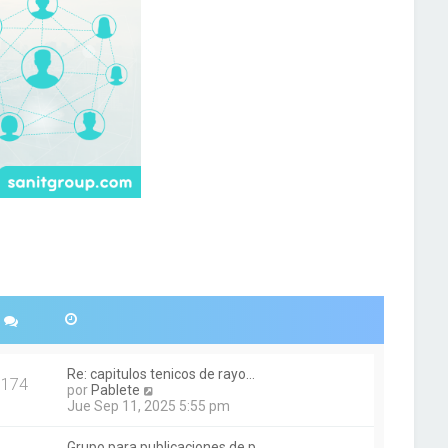
Re: capitulos tenicos de rayo…
174
V
por
Pablete
e
Jue Sep 11, 2025 5:55 pm
r
ú
Grupo para publicaciones de p…