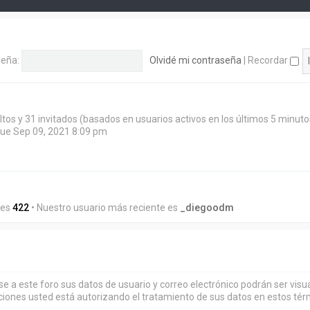
eña:
Olvidé mi contraseña
|
Recordar
ltos y 31 invitados (basados en usuarios activos en los últimos 5 minuto
Jue Sep 09, 2021 8:09 pm
les
422
• Nuestro usuario más reciente es
_diegoodm
rse a este foro sus datos de usuario y correo electrónico podrán ser vi
ciones usted está autorizando el tratamiento de sus datos en estos tér