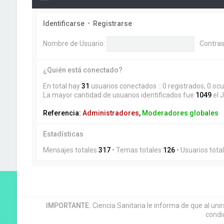
Identificarse
•
Registrarse
Nombre de Usuario:
Contras
¿Quién está conectado?
En total hay
31
usuarios conectados :: 0 registrados, 0 ocu
La mayor cantidad de usuarios identificados fue
1049
el 
Referencia:
Administradores
,
Moderadores globales
Estadísticas
Mensajes totales
317
• Temas totales
126
• Usuarios tota
IMPORTANTE:
Ciencia Sanitaria le informa de que al uni
condi