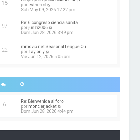
l
18
V
por
estherml
t
e
Sab May 09, 2026 12:22 pm
i
r
m
ú
o
Re: 6 congreso ciencia sanita…
l
97
m
V
por
junzi2006
t
e
e
Dom Jun 28, 2026 3:49 pm
i
n
r
m
s
ú
o
mmovip.net Seasonal League Cu…
a
l
22
m
V
por
Taylorlly
j
t
e
e
Vie Jun 12, 2026 5:05 am
e
i
n
r
m
s
ú
o
a
l
m
j
t
e
e
i
n
m
s
o
a
m
j
Re: Bienvenida al foro
e
e
6
V
por
monclerjacket
n
e
Dom Jun 28, 2026 4:44 pm
s
r
a
ú
j
l
e
t
i