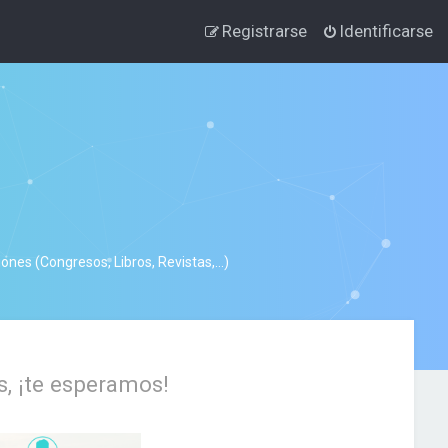
Registrarse
Identificarse
nes (Congresos, Libros, Revistas,...)
s, ¡te esperamos!