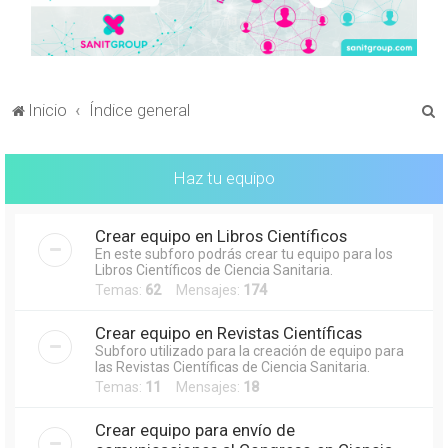
B
Inicio
Índice general
u
s
Haz tu equipo
c
a
Crear equipo en Libros Científicos
r
En este subforo podrás crear tu equipo para los
Libros Científicos de Ciencia Sanitaria.
Temas:
62
Mensajes:
174
Crear equipo en Revistas Científicas
Subforo utilizado para la creación de equipo para
las Revistas Científicas de Ciencia Sanitaria.
Temas:
11
Mensajes:
18
Crear equipo para envío de