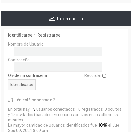
Información
Identificarse
•
Registrarse
Nombre de Usuario:
Contraseña:
Olvidé mi contraseña
Recordar
¿Quién está conectado?
En total hay
15
usuarios conectados :: 0 registrados, 0 ocultos
y 15 invitados (basados en usuarios activos en los últimos 5
minutos)
La mayor cantidad de usuarios identificados fue
1049
el Jue
Sep 09, 2021 8:09 pm