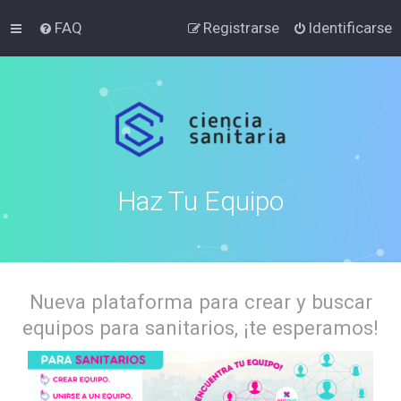
FAQ
Registrarse
Identificarse
Haz Tu Equipo
Nueva plataforma para crear y buscar
equipos para sanitarios, ¡te esperamos!