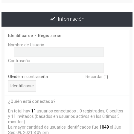
Información
Identificarse
•
Registrarse
Nombre de Usuario:
Contraseña:
Olvidé mi contraseña
Recordar
¿Quién está conectado?
En total hay
11
usuarios conectados :: 0 registrados, 0 ocultos
y 11 invitados (basados en usuarios activos en los últimos 5
minutos)
La mayor cantidad de usuarios identificados fue
1049
el Jue
Sep 09, 2021 8:09 pm