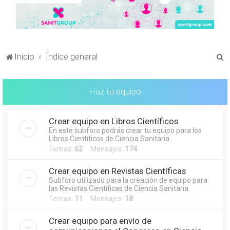
B
Inicio
Índice general
u
s
Haz tu equipo
c
a
Crear equipo en Libros Científicos
r
En este subforo podrás crear tu equipo para los
Libros Científicos de Ciencia Sanitaria.
Temas:
62
Mensajes:
174
Crear equipo en Revistas Científicas
Subforo utilizado para la creación de equipo para
las Revistas Científicas de Ciencia Sanitaria.
Temas:
11
Mensajes:
18
Crear equipo para envío de