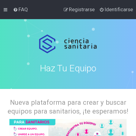
FAQ
Registrarse
Identificarse
Haz Tu Equipo
Nueva plataforma para crear y buscar
equipos para sanitarios, ¡te esperamos!