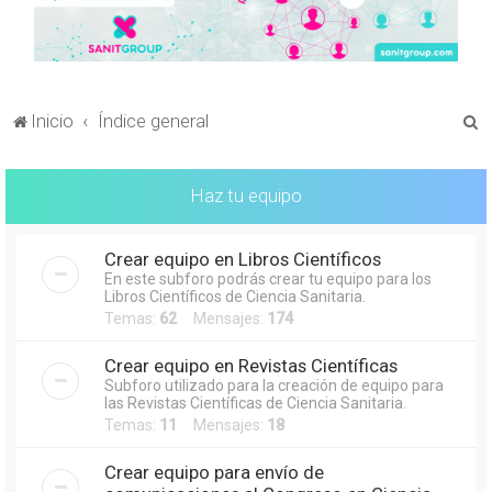
B
Inicio
Índice general
u
s
Haz tu equipo
c
a
Crear equipo en Libros Científicos
r
En este subforo podrás crear tu equipo para los
Libros Científicos de Ciencia Sanitaria.
Temas:
62
Mensajes:
174
Crear equipo en Revistas Científicas
Subforo utilizado para la creación de equipo para
las Revistas Científicas de Ciencia Sanitaria.
Temas:
11
Mensajes:
18
Crear equipo para envío de