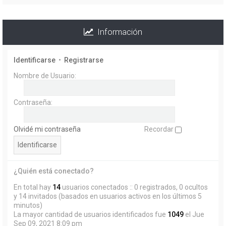
Información
Identificarse
•
Registrarse
Nombre de Usuario:
Contraseña:
Olvidé mi contraseña
Recordar
¿Quién está conectado?
En total hay
14
usuarios conectados :: 0 registrados, 0 ocultos
y 14 invitados (basados en usuarios activos en los últimos 5
minutos)
La mayor cantidad de usuarios identificados fue
1049
el Jue
Sep 09, 2021 8:09 pm