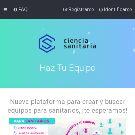
FAQ
Registrarse
Identificarse
Haz Tu Equipo
Nueva plataforma para crear y buscar
equipos para sanitarios, ¡te esperamos!