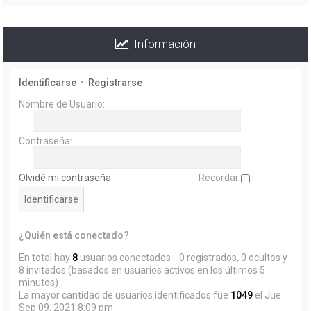
Información
Identificarse
•
Registrarse
Nombre de Usuario:
Contraseña:
Olvidé mi contraseña
Recordar
¿Quién está conectado?
En total hay
8
usuarios conectados :: 0 registrados, 0 ocultos y
8 invitados (basados en usuarios activos en los últimos 5
minutos)
La mayor cantidad de usuarios identificados fue
1049
el Jue
Sep 09, 2021 8:09 pm