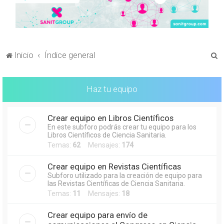
B
Inicio
Índice general
u
s
Haz tu equipo
c
a
Crear equipo en Libros Científicos
r
En este subforo podrás crear tu equipo para los
Libros Científicos de Ciencia Sanitaria.
Temas:
62
Mensajes:
174
Crear equipo en Revistas Científicas
Subforo utilizado para la creación de equipo para
las Revistas Científicas de Ciencia Sanitaria.
Temas:
11
Mensajes:
18
Crear equipo para envío de