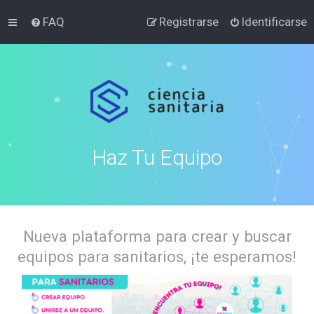
FAQ
Registrarse
Identificarse
Haz Tu Equipo
Nueva plataforma para crear y buscar
equipos para sanitarios, ¡te esperamos!