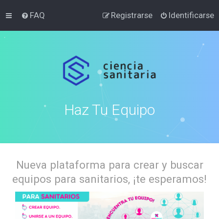
FAQ
Registrarse
Identificarse
Haz Tu Equipo
Nueva plataforma para crear y buscar
equipos para sanitarios, ¡te esperamos!