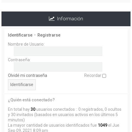
Información
Identificarse
•
Registrarse
Nombre de Usuario:
Contraseña:
Olvidé mi contraseña
Recordar
¿Quién está conectado?
En total hay
30
usuarios conectados :: 0 registrados, 0 ocultos
y 30 invitados (basados en usuarios activos en los últimos 5
minutos)
La mayor cantidad de usuarios identificados fue
1049
el Jue
Sep 09, 2021 8:09 pm