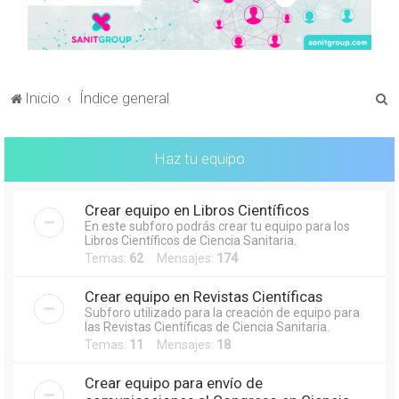
B
Inicio
Índice general
u
s
Haz tu equipo
c
a
Crear equipo en Libros Científicos
r
En este subforo podrás crear tu equipo para los
Libros Científicos de Ciencia Sanitaria.
Temas:
62
Mensajes:
174
Crear equipo en Revistas Científicas
Subforo utilizado para la creación de equipo para
las Revistas Científicas de Ciencia Sanitaria.
Temas:
11
Mensajes:
18
Crear equipo para envío de