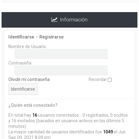
Información
Identificarse
•
Registrarse
Nombre de Usuario:
Contraseña:
Olvidé mi contraseña
Recordar
¿Quién está conectado?
En total hay
16
usuarios conectados :: 0 registrados, 0 ocultos
y 16 invitados (basados en usuarios activos en los últimos 5
minutos)
La mayor cantidad de usuarios identificados fue
1049
el Jue
Sep 09, 2021 8:09 pm