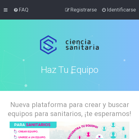
FAQ
Registrarse
Identificarse
Haz Tu Equipo
Nueva plataforma para crear y buscar
equipos para sanitarios, ¡te esperamos!