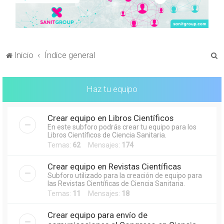
B
Inicio
Índice general
u
s
Haz tu equipo
c
a
Crear equipo en Libros Científicos
r
En este subforo podrás crear tu equipo para los
Libros Científicos de Ciencia Sanitaria.
Temas:
62
Mensajes:
174
Crear equipo en Revistas Científicas
Subforo utilizado para la creación de equipo para
las Revistas Científicas de Ciencia Sanitaria.
Temas:
11
Mensajes:
18
Crear equipo para envío de