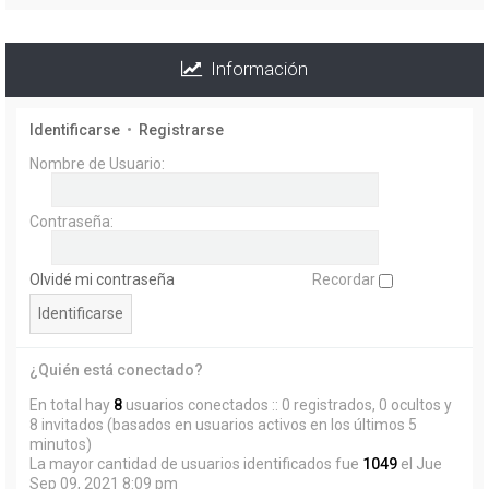
Información
Identificarse
•
Registrarse
Nombre de Usuario:
Contraseña:
Olvidé mi contraseña
Recordar
¿Quién está conectado?
En total hay
8
usuarios conectados :: 0 registrados, 0 ocultos y
8 invitados (basados en usuarios activos en los últimos 5
minutos)
La mayor cantidad de usuarios identificados fue
1049
el Jue
Sep 09, 2021 8:09 pm