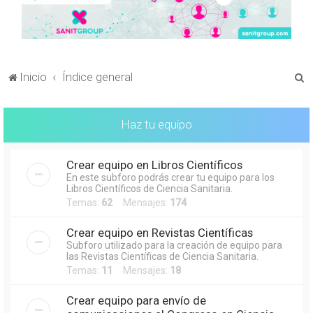
B
Inicio
Índice general
u
s
Haz tu equipo
c
a
Crear equipo en Libros Científicos
r
En este subforo podrás crear tu equipo para los
Libros Científicos de Ciencia Sanitaria.
Temas:
62
Mensajes:
174
Crear equipo en Revistas Científicas
Subforo utilizado para la creación de equipo para
las Revistas Científicas de Ciencia Sanitaria.
Temas:
11
Mensajes:
18
Crear equipo para envío de