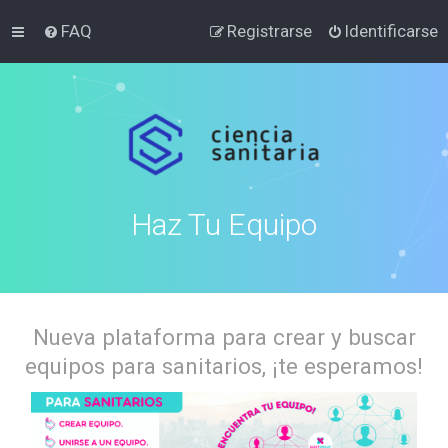
FAQ
Registrarse
Identificarse
Haz Tu Equipo
Nueva plataforma para crear y buscar
equipos para sanitarios, ¡te esperamos!