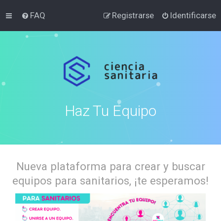
FAQ
Registrarse
Identificarse
Haz Tu Equipo
Nueva plataforma para crear y buscar
equipos para sanitarios, ¡te esperamos!