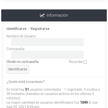
Información
Identificarse
•
Registrarse
Nombre de Usuario:
Contraseña:
Olvidé mi contraseña
Recordar
¿Quién está conectado?
En total hay
31
usuarios conectados :: 1 registrado, 0 ocultos y
30 invitados (basados en usuarios activos en los últimos 5
minutos)
La mayor cantidad de usuarios identificados fue
1049
el Jue
Sep 09, 2021 8:09 pm