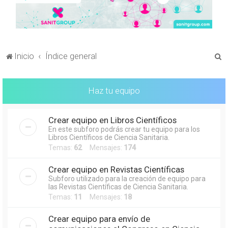
B
Inicio
Índice general
u
s
Haz tu equipo
c
a
Crear equipo en Libros Científicos
r
En este subforo podrás crear tu equipo para los
Libros Científicos de Ciencia Sanitaria.
Temas:
62
Mensajes:
174
Crear equipo en Revistas Científicas
Subforo utilizado para la creación de equipo para
las Revistas Científicas de Ciencia Sanitaria.
Temas:
11
Mensajes:
18
Crear equipo para envío de