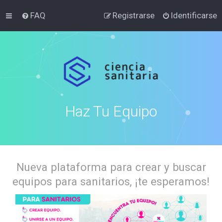
FAQ
Registrarse
Identificarse
Haz Tu Equipo
Nueva plataforma para crear y buscar
equipos para sanitarios, ¡te esperamos!