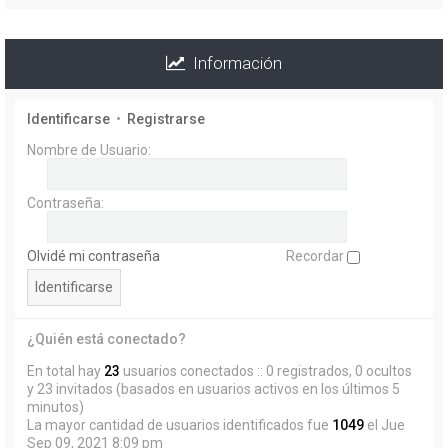
Información
Identificarse
•
Registrarse
Nombre de Usuario:
Contraseña:
Olvidé mi contraseña
Recordar
¿Quién está conectado?
En total hay
23
usuarios conectados :: 0 registrados, 0 ocultos
y 23 invitados (basados en usuarios activos en los últimos 5
minutos)
La mayor cantidad de usuarios identificados fue
1049
el Jue
Sep 09, 2021 8:09 pm