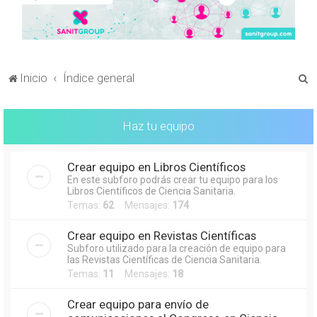
B
Inicio
Índice general
u
s
Haz tu equipo
c
a
Crear equipo en Libros Científicos
r
En este subforo podrás crear tu equipo para los
Libros Científicos de Ciencia Sanitaria.
Temas:
62
Mensajes:
174
Crear equipo en Revistas Científicas
Subforo utilizado para la creación de equipo para
las Revistas Científicas de Ciencia Sanitaria.
Temas:
11
Mensajes:
18
Crear equipo para envío de