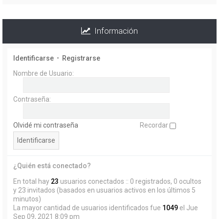
Información
Identificarse
•
Registrarse
Nombre de Usuario:
Contraseña:
Olvidé mi contraseña
Recordar
¿Quién está conectado?
En total hay
23
usuarios conectados :: 0 registrados, 0 ocultos
y 23 invitados (basados en usuarios activos en los últimos 5
minutos)
La mayor cantidad de usuarios identificados fue
1049
el Jue
Sep 09, 2021 8:09 pm