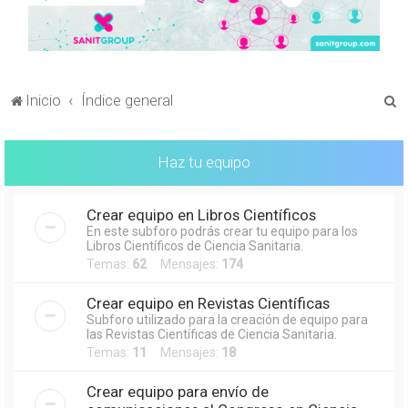
B
Inicio
Índice general
u
s
Haz tu equipo
c
a
Crear equipo en Libros Científicos
r
En este subforo podrás crear tu equipo para los
Libros Científicos de Ciencia Sanitaria.
Temas:
62
Mensajes:
174
Crear equipo en Revistas Científicas
Subforo utilizado para la creación de equipo para
las Revistas Científicas de Ciencia Sanitaria.
Temas:
11
Mensajes:
18
Crear equipo para envío de