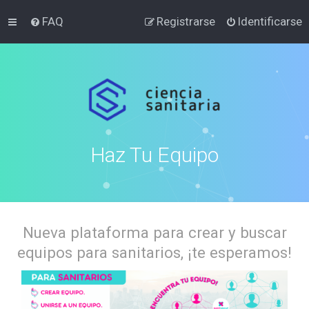
FAQ
Registrarse
Identificarse
Haz Tu Equipo
Nueva plataforma para crear y buscar
equipos para sanitarios, ¡te esperamos!