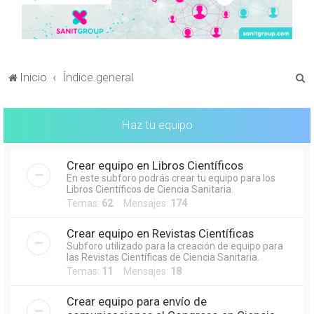
B
Inicio
Índice general
u
s
Haz tu equipo
c
a
Crear equipo en Libros Científicos
r
En este subforo podrás crear tu equipo para los
Libros Científicos de Ciencia Sanitaria.
Temas:
62
Mensajes:
174
Crear equipo en Revistas Científicas
Subforo utilizado para la creación de equipo para
las Revistas Científicas de Ciencia Sanitaria.
Temas:
11
Mensajes:
18
Crear equipo para envío de