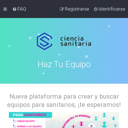
FAQ
Registrarse
Identificarse
Haz Tu Equipo
Nueva plataforma para crear y buscar
equipos para sanitarios, ¡te esperamos!