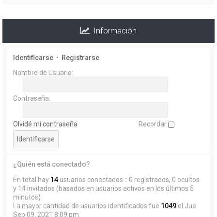
Información
Identificarse
•
Registrarse
Nombre de Usuario:
Contraseña:
Olvidé mi contraseña
Recordar
¿Quién está conectado?
En total hay
14
usuarios conectados :: 0 registrados, 0 ocultos
y 14 invitados (basados en usuarios activos en los últimos 5
minutos)
La mayor cantidad de usuarios identificados fue
1049
el Jue
Sep 09, 2021 8:09 pm