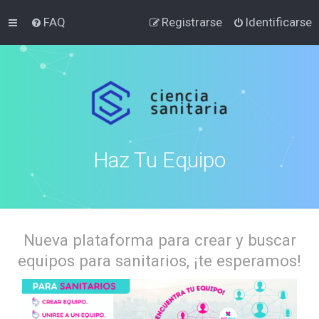
FAQ
Registrarse
Identificarse
Haz Tu Equipo
Nueva plataforma para crear y buscar
equipos para sanitarios, ¡te esperamos!