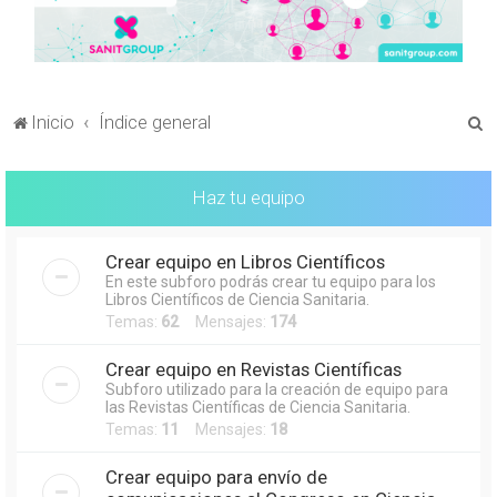
B
Inicio
Índice general
u
s
Haz tu equipo
c
a
Crear equipo en Libros Científicos
r
En este subforo podrás crear tu equipo para los
Libros Científicos de Ciencia Sanitaria.
Temas:
62
Mensajes:
174
Crear equipo en Revistas Científicas
Subforo utilizado para la creación de equipo para
las Revistas Científicas de Ciencia Sanitaria.
Temas:
11
Mensajes:
18
Crear equipo para envío de