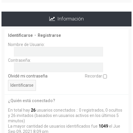
Información
Identificarse
•
Registrarse
Nombre de Usuario:
Contraseña:
Olvidé mi contraseña
Recordar
¿Quién está conectado?
En total hay
26
usuarios conectados :: 0 registrados, 0 ocultos
y 26 invitados (basados en usuarios activos en los últimos 5
minutos)
La mayor cantidad de usuarios identificados fue
1049
el Jue
Sep 09, 2021 8:09 pm