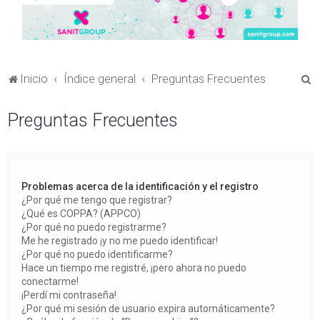
B
Inicio
Índice general
Preguntas Frecuentes
u
Preguntas Frecuentes
s
c
a
r
Problemas acerca de la identificación y el registro
¿Por qué me tengo que registrar?
¿Qué es COPPA? (APPCO)
¿Por qué no puedo registrarme?
Me he registrado ¡y no me puedo identificar!
¿Por qué no puedo identificarme?
Hace un tiempo me registré, ¡pero ahora no puedo
conectarme!
¡Perdí mi contraseña!
¿Por qué mi sesión de usuario expira automáticamente?