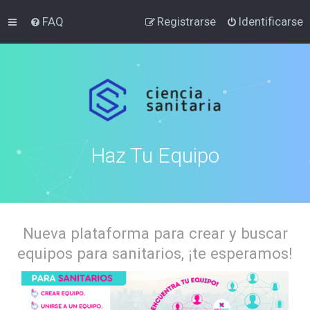
FAQ
Registrarse
Identificarse
Haz Tu Equipo
Nueva plataforma para crear y buscar
equipos para sanitarios, ¡te esperamos!