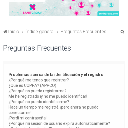
B
Inicio
Índice general
Preguntas Frecuentes
u
Preguntas Frecuentes
s
c
a
r
Problemas acerca de la identificación y el registro
¿Por qué me tengo que registrar?
¿Qué es COPPA? (APPCO)
¿Por qué no puedo registrarme?
Me he registrado ¡y no me puedo identificar!
¿Por qué no puedo identificarme?
Hace un tiempo me registré, ¡pero ahora no puedo
conectarme!
¡Perdí mi contraseña!
¿Por qué mi sesión de usuario expira automáticamente?