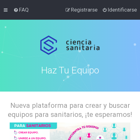
FAQ
Registrarse
Identificarse
Haz Tu Equipo
Nueva plataforma para crear y buscar
equipos para sanitarios, ¡te esperamos!