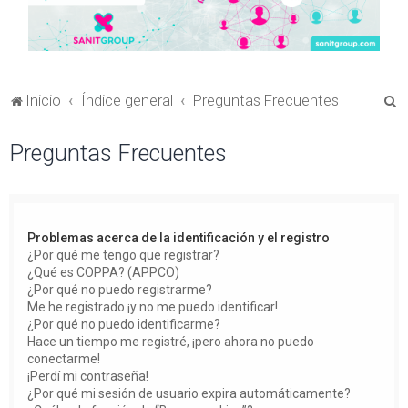
B
Inicio
Índice general
Preguntas Frecuentes
u
Preguntas Frecuentes
s
c
a
r
Problemas acerca de la identificación y el registro
¿Por qué me tengo que registrar?
¿Qué es COPPA? (APPCO)
¿Por qué no puedo registrarme?
Me he registrado ¡y no me puedo identificar!
¿Por qué no puedo identificarme?
Hace un tiempo me registré, ¡pero ahora no puedo
conectarme!
¡Perdí mi contraseña!
¿Por qué mi sesión de usuario expira automáticamente?