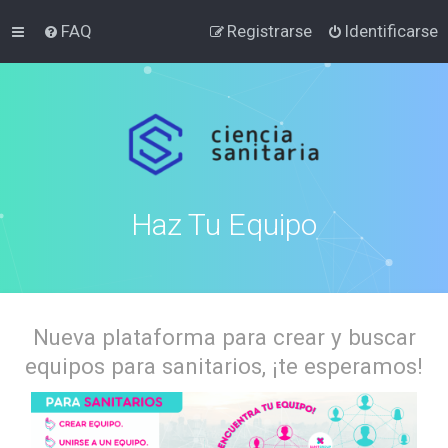
FAQ
Registrarse
Identificarse
Haz Tu Equipo
Nueva plataforma para crear y buscar
equipos para sanitarios, ¡te esperamos!